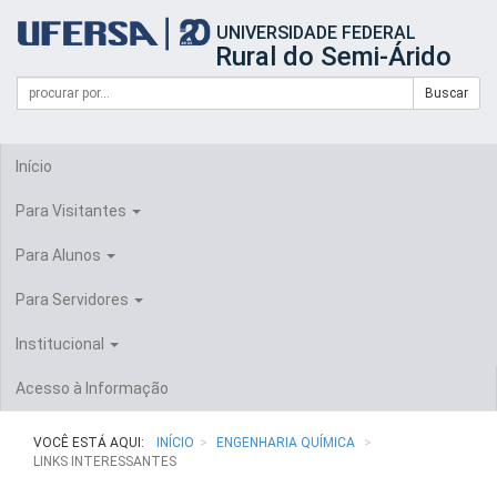
Início
UNIVERSIDADE FEDERAL
do
Rural do Semi-Árido
cabeçalho
do
Campo
Formulário
Buscar
portal
de
da
de
busca
UFERSA
Busca
Início
Para Visitantes
Para Alunos
Para Servidores
Institucional
Acesso à Informação
VOCÊ ESTÁ AQUI:
INÍCIO
ENGENHARIA QUÍMICA
LINKS INTERESSANTES