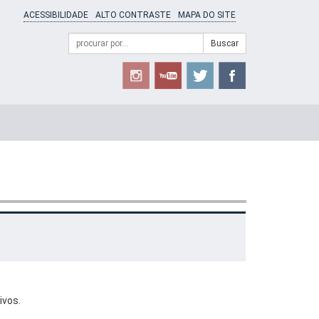
ACESSIBILIDADE
ALTO CONTRASTE
MAPA DO SITE
Campo
Formulário
Buscar
de
de
busca
Busca
ivos.