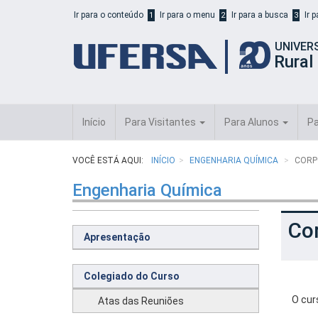
Início
Ir para o conteúdo
Ir para o menu
Ir para a busca
Ir 
1
2
3
do
cabeçalho
UNIVER
do
Rural
portal
da
UFERSA
Início
Para Visitantes
Para Alunos
Pa
VOCÊ ESTÁ AQUI:
INÍCIO
ENGENHARIA QUÍMICA
CORP
Engenharia Química
Co
Apresentação
Colegiado do Curso
O cur
Atas das Reuniões