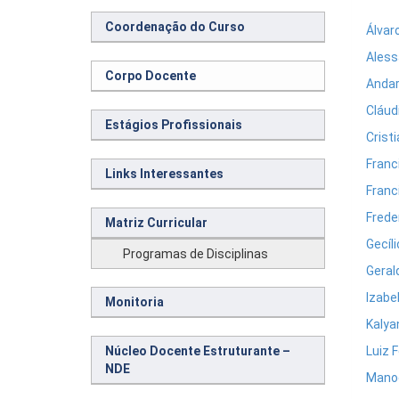
Coordenação do Curso
Álvar
Aless
Corpo Docente
Andar
Cláud
Estágios Profissionais
Crist
Franc
Links Interessantes
Franc
Frede
Matriz Curricular
Gecíli
Programas de Disciplinas
Geral
Izabe
Monitoria
Kalya
Núcleo Docente Estruturante –
Luiz F
NDE
Manoe